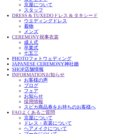
京屋について
スタッフ
DRESS & TUXEDO
ドレス & タキシード
ウエディングドレス
着物
メンズ
CEREMONY
祝事衣裳
成人式
卒業式
七五三
PHOTO
フォトウェディング
JAPANESE CEREMONY
神社婚
SHOP
店舗情報
INFORMATION
お知らせ
お客様の声
ブログ
フェア
お知らせ
採用情報
スピカ商品券をお持ちのお客様へ
FAQ
よくあるご質問
京屋について
ドレス・衣裳について
ヘアメイクについて
ブーケについて