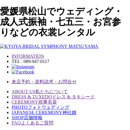
愛媛県松山でウェディング・
成人式振袖・七五三・お宮参
りなどの衣裳レンタル
INFORMATION
TEL : 089-947-0117
来店予約・資料請求・お問合せ
ABOUT US
私たちについて
DRESS & TUXEDO
ドレス & タキシード
CEREMONY
祝事衣裳
PHOTO
フォトウェディング
JAPANESE CEREMONY
神社婚
SHOP
店舗情報
FAQ
よくあるご質問