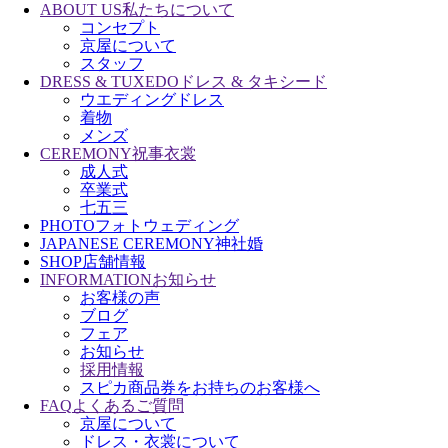
ABOUT US
私たちについて
コンセプト
京屋について
スタッフ
DRESS & TUXEDO
ドレス & タキシード
ウエディングドレス
着物
メンズ
CEREMONY
祝事衣裳
成人式
卒業式
七五三
PHOTO
フォトウェディング
JAPANESE CEREMONY
神社婚
SHOP
店舗情報
INFORMATION
お知らせ
お客様の声
ブログ
フェア
お知らせ
採用情報
スピカ商品券をお持ちのお客様へ
FAQ
よくあるご質問
京屋について
ドレス・衣裳について