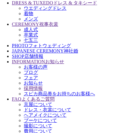
DRESS & TUXEDO
ドレス & タキシード
ウエディングドレス
着物
メンズ
CEREMONY
祝事衣裳
成人式
卒業式
七五三
PHOTO
フォトウェディング
JAPANESE CEREMONY
神社婚
SHOP
店舗情報
INFORMATION
お知らせ
お客様の声
ブログ
フェア
お知らせ
採用情報
スピカ商品券をお持ちのお客様へ
FAQ
よくあるご質問
京屋について
ドレス・衣裳について
ヘアメイクについて
ブーケについて
撮影について
費用について