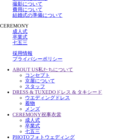
撮影について
費用について
結婚式の準備について
CEREMONY
成人式
卒業式
七五三
採用情報
プライバシーポリシー
ABOUT US
私たちについて
コンセプト
京屋について
スタッフ
DRESS & TUXEDO
ドレス & タキシード
ウエディングドレス
着物
メンズ
CEREMONY
祝事衣裳
成人式
卒業式
七五三
PHOTO
フォトウェディング