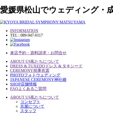
愛媛県松山でウェディング・
INFORMATION
TEL : 089-947-0117
来店予約・資料請求・お問合せ
ABOUT US
私たちについて
DRESS & TUXEDO
ドレス & タキシード
CEREMONY
祝事衣裳
PHOTO
フォトウェディング
JAPANESE CEREMONY
神社婚
SHOP
店舗情報
FAQ
よくあるご質問
ABOUT US
私たちについて
コンセプト
京屋について
スタッフ