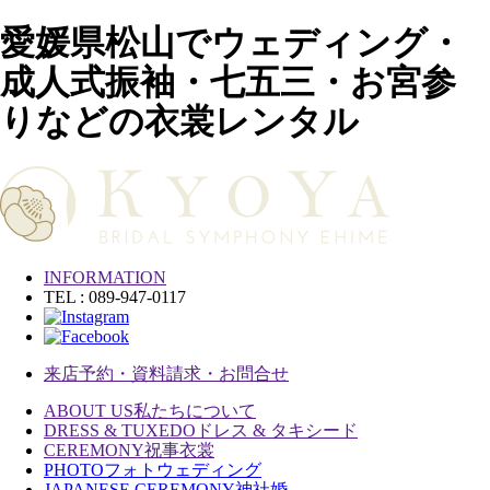
愛媛県松山でウェディング・
成人式振袖・七五三・お宮参
りなどの衣裳レンタル
INFORMATION
TEL : 089-947-0117
来店予約・資料請求・お問合せ
ABOUT US
私たちについて
DRESS & TUXEDO
ドレス & タキシード
CEREMONY
祝事衣裳
PHOTO
フォトウェディング
JAPANESE CEREMONY
神社婚