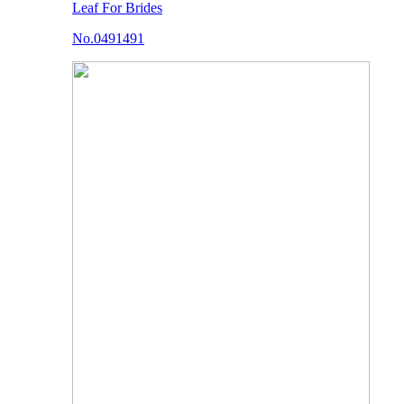
Leaf For Brides
No.0491491