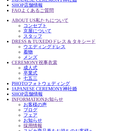
SHOP
店舗情報
FAQ
よくあるご質問
ABOUT US
私たちについて
コンセプト
京屋について
スタッフ
DRESS & TUXEDO
ドレス & タキシード
ウエディングドレス
着物
メンズ
CEREMONY
祝事衣裳
成人式
卒業式
七五三
PHOTO
フォトウェディング
JAPANESE CEREMONY
神社婚
SHOP
店舗情報
INFORMATION
お知らせ
お客様の声
ブログ
フェア
お知らせ
採用情報
スピカ商品券をお持ちのお客様へ