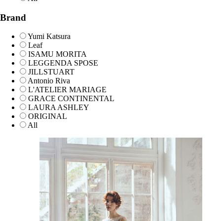
Brand
Yumi Katsura
Leaf
ISAMU MORITA
LEGGENDA SPOSE
JILLSTUART
Antonio Riva
L'ATELIER MARIAGE
GRACE CONTINENTAL
LAURA ASHLEY
ORIGINAL
All