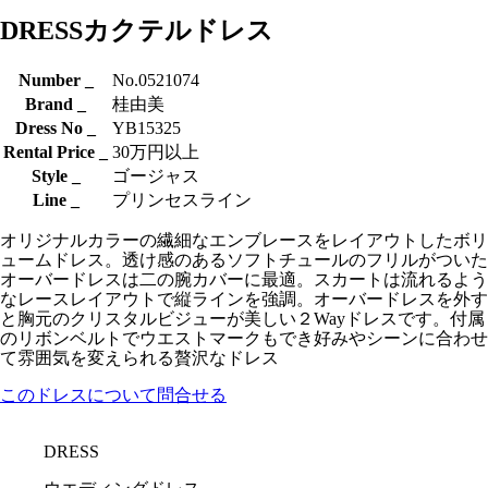
DRESS
カクテルドレス
Number _
No.0521074
Brand _
桂由美
Dress No _
YB15325
Rental Price _
30万円以上
Style _
ゴージャス
Line _
プリンセスライン
オリジナルカラーの繊細なエンブレースをレイアウトしたボリ
ュームドレス。透け感のあるソフトチュールのフリルがついた
オーバードレスは二の腕カバーに最適。スカートは流れるよう
なレースレイアウトで縦ラインを強調。オーバードレスを外す
と胸元のクリスタルビジューが美しい２Wayドレスです。付属
のリボンベルトでウエストマークもでき好みやシーンに合わせ
て雰囲気を変えられる贅沢なドレス
このドレスについて問合せる
DRESS