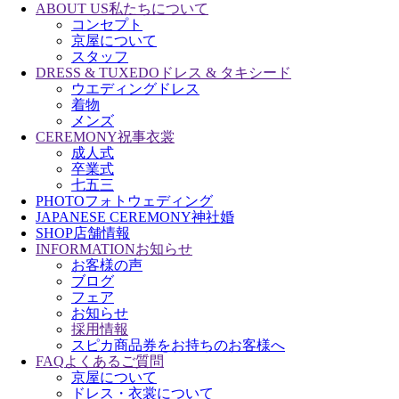
ABOUT US
私たちについて
コンセプト
京屋について
スタッフ
DRESS & TUXEDO
ドレス & タキシード
ウエディングドレス
着物
メンズ
CEREMONY
祝事衣裳
成人式
卒業式
七五三
PHOTO
フォトウェディング
JAPANESE CEREMONY
神社婚
SHOP
店舗情報
INFORMATION
お知らせ
お客様の声
ブログ
フェア
お知らせ
採用情報
スピカ商品券をお持ちのお客様へ
FAQ
よくあるご質問
京屋について
ドレス・衣裳について