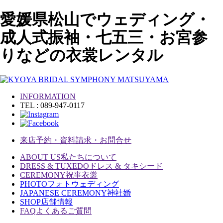
愛媛県松山でウェディング・
成人式振袖・七五三・お宮参
りなどの衣裳レンタル
INFORMATION
TEL : 089-947-0117
来店予約・資料請求・お問合せ
ABOUT US
私たちについて
DRESS & TUXEDO
ドレス & タキシード
CEREMONY
祝事衣裳
PHOTO
フォトウェディング
JAPANESE CEREMONY
神社婚
SHOP
店舗情報
FAQ
よくあるご質問