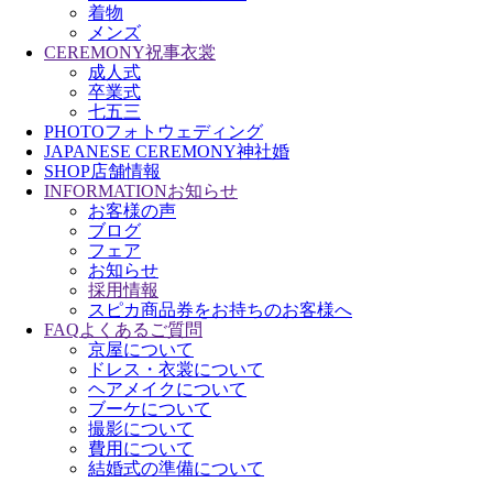
着物
メンズ
CEREMONY
祝事衣裳
成人式
卒業式
七五三
PHOTO
フォトウェディング
JAPANESE CEREMONY
神社婚
SHOP
店舗情報
INFORMATION
お知らせ
お客様の声
ブログ
フェア
お知らせ
採用情報
スピカ商品券をお持ちのお客様へ
FAQ
よくあるご質問
京屋について
ドレス・衣裳について
ヘアメイクについて
ブーケについて
撮影について
費用について
結婚式の準備について