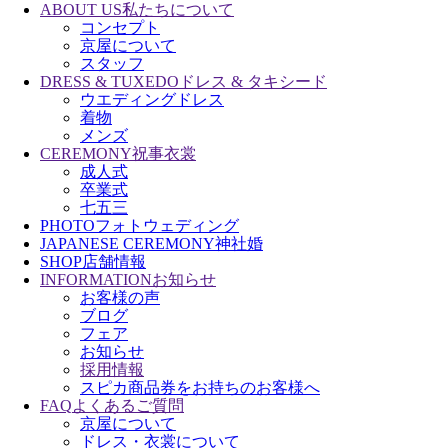
ABOUT US
私たちについて
コンセプト
京屋について
スタッフ
DRESS & TUXEDO
ドレス & タキシード
ウエディングドレス
着物
メンズ
CEREMONY
祝事衣裳
成人式
卒業式
七五三
PHOTO
フォトウェディング
JAPANESE CEREMONY
神社婚
SHOP
店舗情報
INFORMATION
お知らせ
お客様の声
ブログ
フェア
お知らせ
採用情報
スピカ商品券をお持ちのお客様へ
FAQ
よくあるご質問
京屋について
ドレス・衣裳について