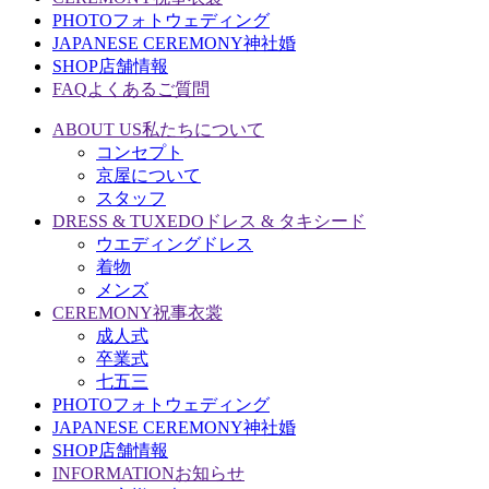
PHOTO
フォトウェディング
JAPANESE CEREMONY
神社婚
SHOP
店舗情報
FAQ
よくあるご質問
ABOUT US
私たちについて
コンセプト
京屋について
スタッフ
DRESS & TUXEDO
ドレス & タキシード
ウエディングドレス
着物
メンズ
CEREMONY
祝事衣裳
成人式
卒業式
七五三
PHOTO
フォトウェディング
JAPANESE CEREMONY
神社婚
SHOP
店舗情報
INFORMATION
お知らせ