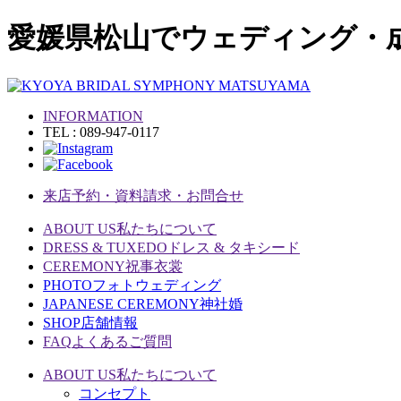
愛媛県松山でウェディング・
INFORMATION
TEL : 089-947-0117
来店予約・資料請求・お問合せ
ABOUT US
私たちについて
DRESS & TUXEDO
ドレス & タキシード
CEREMONY
祝事衣裳
PHOTO
フォトウェディング
JAPANESE CEREMONY
神社婚
SHOP
店舗情報
FAQ
よくあるご質問
ABOUT US
私たちについて
コンセプト