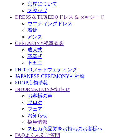
京屋について
スタッフ
DRESS & TUXEDO
ドレス & タキシード
ウエディングドレス
着物
メンズ
CEREMONY
祝事衣裳
成人式
卒業式
七五三
PHOTO
フォトウェディング
JAPANESE CEREMONY
神社婚
SHOP
店舗情報
INFORMATION
お知らせ
お客様の声
ブログ
フェア
お知らせ
採用情報
スピカ商品券をお持ちのお客様へ
FAQ
よくあるご質問