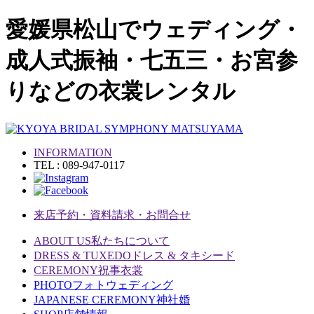
愛媛県松山でウェディング・
成人式振袖・七五三・お宮参
りなどの衣裳レンタル
INFORMATION
TEL : 089-947-0117
来店予約・資料請求・お問合せ
ABOUT US
私たちについて
DRESS & TUXEDO
ドレス & タキシード
CEREMONY
祝事衣裳
PHOTO
フォトウェディング
JAPANESE CEREMONY
神社婚