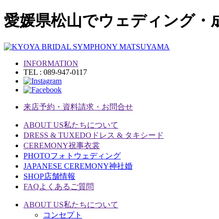
愛媛県松山でウェディング・
INFORMATION
TEL : 089-947-0117
来店予約・資料請求・お問合せ
ABOUT US
私たちについて
DRESS & TUXEDO
ドレス & タキシード
CEREMONY
祝事衣裳
PHOTO
フォトウェディング
JAPANESE CEREMONY
神社婚
SHOP
店舗情報
FAQ
よくあるご質問
ABOUT US
私たちについて
コンセプト