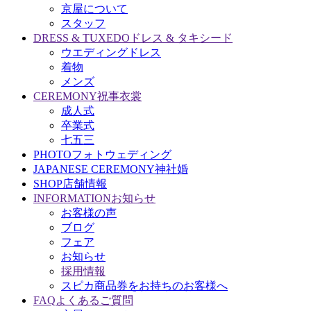
京屋について
スタッフ
DRESS & TUXEDO
ドレス & タキシード
ウエディングドレス
着物
メンズ
CEREMONY
祝事衣裳
成人式
卒業式
七五三
PHOTO
フォトウェディング
JAPANESE CEREMONY
神社婚
SHOP
店舗情報
INFORMATION
お知らせ
お客様の声
ブログ
フェア
お知らせ
採用情報
スピカ商品券をお持ちのお客様へ
FAQ
よくあるご質問