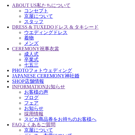
ABOUT US
私たちについて
コンセプト
京屋について
スタッフ
DRESS & TUXEDO
ドレス & タキシード
ウエディングドレス
着物
メンズ
CEREMONY
祝事衣裳
成人式
卒業式
七五三
PHOTO
フォトウェディング
JAPANESE CEREMONY
神社婚
SHOP
店舗情報
INFORMATION
お知らせ
お客様の声
ブログ
フェア
お知らせ
採用情報
スピカ商品券をお持ちのお客様へ
FAQ
よくあるご質問
京屋について