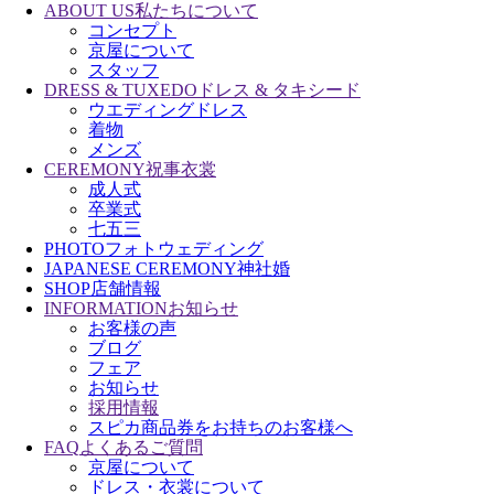
ABOUT US
私たちについて
コンセプト
京屋について
スタッフ
DRESS & TUXEDO
ドレス & タキシード
ウエディングドレス
着物
メンズ
CEREMONY
祝事衣裳
成人式
卒業式
七五三
PHOTO
フォトウェディング
JAPANESE CEREMONY
神社婚
SHOP
店舗情報
INFORMATION
お知らせ
お客様の声
ブログ
フェア
お知らせ
採用情報
スピカ商品券をお持ちのお客様へ
FAQ
よくあるご質問
京屋について
ドレス・衣裳について