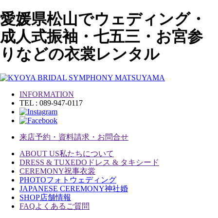
愛媛県松山でウェディング・
成人式振袖・七五三・お宮参
りなどの衣裳レンタル
INFORMATION
TEL : 089-947-0117
来店予約・資料請求・お問合せ
ABOUT US
私たちについて
DRESS & TUXEDO
ドレス & タキシード
CEREMONY
祝事衣裳
PHOTO
フォトウェディング
JAPANESE CEREMONY
神社婚
SHOP
店舗情報
FAQ
よくあるご質問