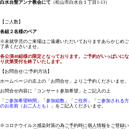
白水台聖アンナ教会にて
（松山市白水台１丁目1-13）
【ご人数】
各組２名様のペア
※未就学児のご来場はご遠慮いただいておりますあらかじめご
了承くださいませ。
各公演40組様の限定となっております。ご予約がいっぱいにな
り次第受付を終了いたします。
【お問合せ/ご予約方法】
ホームページの左上の「お問合せ」よりご予約くださいませ。
お問合せ内容に「コンサート参加希望」とご記入の上
「
ご参加希望時間
」「
参加組数
」「
ご住所
」「
ご参加される方
のお名前（お二人とも）
」をご記入くださいませ。
※コロナウイルス感染対策の為ご予約時に個人情報をご登録い