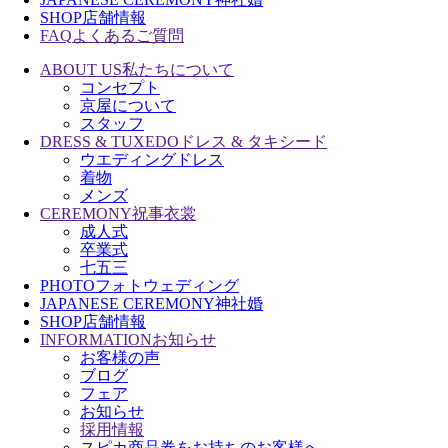
SHOP
店舗情報
FAQ
よくあるご質問
ABOUT US
私たちについて
コンセプト
京屋について
スタッフ
DRESS & TUXEDO
ドレス & タキシード
ウエディングドレス
着物
メンズ
CEREMONY
祝事衣裳
成人式
卒業式
七五三
PHOTO
フォトウェディング
JAPANESE CEREMONY
神社婚
SHOP
店舗情報
INFORMATION
お知らせ
お客様の声
ブログ
フェア
お知らせ
採用情報
スピカ商品券をお持ちのお客様へ