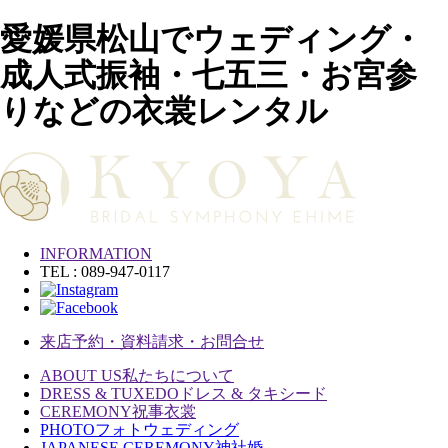
愛媛県松山でウェディング・
成人式振袖・七五三・お宮参
りなどの衣裳レンタル
INFORMATION
TEL : 089-947-0117
来店予約・資料請求・お問合せ
ABOUT US
私たちについて
DRESS & TUXEDO
ドレス & タキシード
CEREMONY
祝事衣裳
PHOTO
フォトウェディング
JAPANESE CEREMONY
神社婚