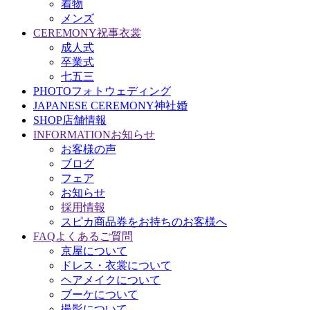
着物
メンズ
CEREMONY
祝事衣裳
成人式
卒業式
七五三
PHOTO
フォトウェディング
JAPANESE CEREMONY
神社婚
SHOP
店舗情報
INFORMATION
お知らせ
お客様の声
ブログ
フェア
お知らせ
採用情報
スピカ商品券をお持ちのお客様へ
FAQ
よくあるご質問
京屋について
ドレス・衣裳について
ヘアメイクについて
ブーケについて
撮影について