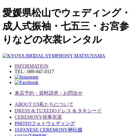
愛媛県松山でウェディング・
成人式振袖・七五三・お宮参
りなどの衣裳レンタル
INFORMATION
TEL : 089-947-0117
来店予約・資料請求・お問合せ
ABOUT US
私たちについて
DRESS & TUXEDO
ドレス & タキシード
CEREMONY
祝事衣裳
PHOTO
フォトウェディング
JAPANESE CEREMONY
神社婚