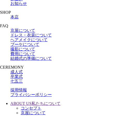
お知らせ
SHOP
本店
FAQ
京屋について
ドレス・衣裳について
ヘアメイクについて
ブーケについて
撮影について
費用について
結婚式の準備について
CEREMONY
成人式
卒業式
七五三
採用情報
プライバシーポリシー
ABOUT US
私たちについて
コンセプト
京屋について