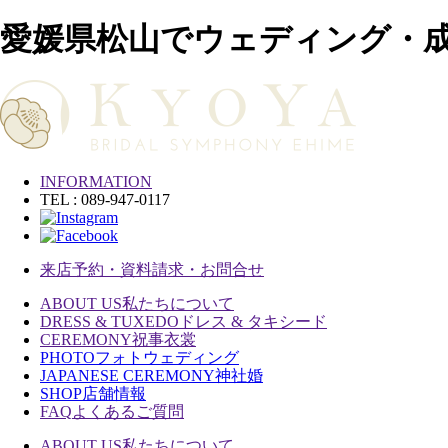
愛媛県松山でウェディング・
INFORMATION
TEL : 089-947-0117
来店予約・資料請求・お問合せ
ABOUT US
私たちについて
DRESS & TUXEDO
ドレス & タキシード
CEREMONY
祝事衣裳
PHOTO
フォトウェディング
JAPANESE CEREMONY
神社婚
SHOP
店舗情報
FAQ
よくあるご質問
ABOUT US
私たちについて