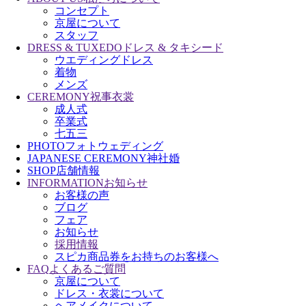
コンセプト
京屋について
スタッフ
DRESS & TUXEDO
ドレス & タキシード
ウエディングドレス
着物
メンズ
CEREMONY
祝事衣裳
成人式
卒業式
七五三
PHOTO
フォトウェディング
JAPANESE CEREMONY
神社婚
SHOP
店舗情報
INFORMATION
お知らせ
お客様の声
ブログ
フェア
お知らせ
採用情報
スピカ商品券をお持ちのお客様へ
FAQ
よくあるご質問
京屋について
ドレス・衣裳について
ヘアメイクについて