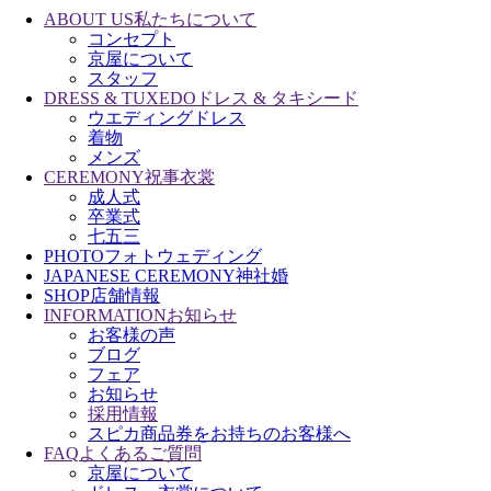
ABOUT US
私たちについて
コンセプト
京屋について
スタッフ
DRESS & TUXEDO
ドレス & タキシード
ウエディングドレス
着物
メンズ
CEREMONY
祝事衣裳
成人式
卒業式
七五三
PHOTO
フォトウェディング
JAPANESE CEREMONY
神社婚
SHOP
店舗情報
INFORMATION
お知らせ
お客様の声
ブログ
フェア
お知らせ
採用情報
スピカ商品券をお持ちのお客様へ
FAQ
よくあるご質問
京屋について