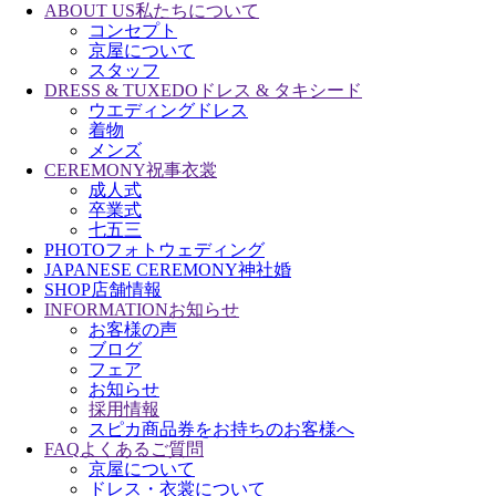
ABOUT US
私たちについて
コンセプト
京屋について
スタッフ
DRESS & TUXEDO
ドレス & タキシード
ウエディングドレス
着物
メンズ
CEREMONY
祝事衣裳
成人式
卒業式
七五三
PHOTO
フォトウェディング
JAPANESE CEREMONY
神社婚
SHOP
店舗情報
INFORMATION
お知らせ
お客様の声
ブログ
フェア
お知らせ
採用情報
スピカ商品券をお持ちのお客様へ
FAQ
よくあるご質問
京屋について
ドレス・衣裳について