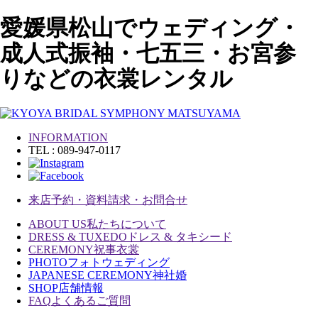
愛媛県松山でウェディング・
成人式振袖・七五三・お宮参
りなどの衣裳レンタル
INFORMATION
TEL : 089-947-0117
来店予約・資料請求・お問合せ
ABOUT US
私たちについて
DRESS & TUXEDO
ドレス & タキシード
CEREMONY
祝事衣裳
PHOTO
フォトウェディング
JAPANESE CEREMONY
神社婚
SHOP
店舗情報
FAQ
よくあるご質問