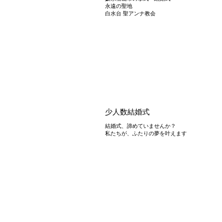
永遠の聖地
白水台 聖アンナ教会
少人数結婚式
結婚式、諦めていませんか？
私たちが、ふたりの夢を叶えます