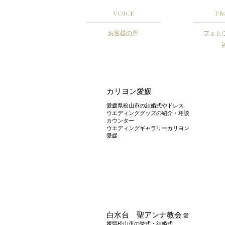
VOICE
PR
お客様の声
フォト
カリヨン愛媛
愛媛県松山市の結婚式やドレス
ウエディンググッズの紹介・相談
カウンター
ウエディングギャラリーカリヨン
愛媛
白水台 聖アンナ教会
愛
媛県松山市の挙式・結婚式