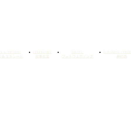
SS & TUXEDO
CEREMONY
PHOTO
JAPANESE CER
 & タキシード
祝事衣裳
フォトウェディング
神社婚