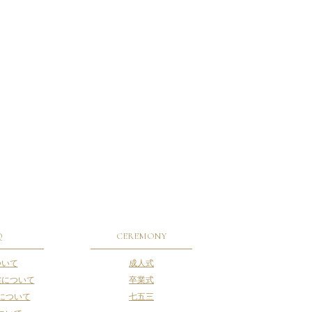
Q
CEREMONY
ついて
成人式
裳について
卒業式
について
七五三