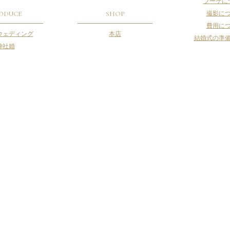
ブーケに
ODUCE
SHOP
撮影に
費用に
ウェディング
本店
結婚式の準
神社婚