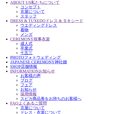
ABOUT US
私たちについて
コンセプト
京屋について
スタッフ
DRESS & TUXEDO
ドレス & タキシード
ウエディングドレス
着物
メンズ
CEREMONY
祝事衣裳
成人式
卒業式
七五三
PHOTO
フォトウェディング
JAPANESE CEREMONY
神社婚
SHOP
店舗情報
INFORMATION
お知らせ
お客様の声
ブログ
フェア
お知らせ
採用情報
スピカ商品券をお持ちのお客様へ
FAQ
よくあるご質問
京屋について
ドレス・衣裳について