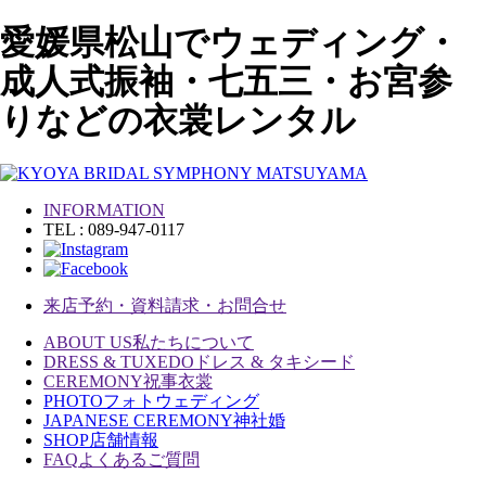
愛媛県松山でウェディング・
成人式振袖・七五三・お宮参
りなどの衣裳レンタル
INFORMATION
TEL : 089-947-0117
来店予約・資料請求・お問合せ
ABOUT US
私たちについて
DRESS & TUXEDO
ドレス & タキシード
CEREMONY
祝事衣裳
PHOTO
フォトウェディング
JAPANESE CEREMONY
神社婚
SHOP
店舗情報
FAQ
よくあるご質問