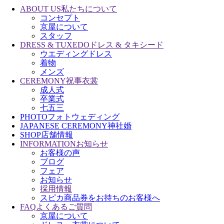
ABOUT US
私たちについて
コンセプト
京屋について
スタッフ
DRESS & TUXEDO
ドレス & タキシード
ウエディングドレス
着物
メンズ
CEREMONY
祝事衣裳
成人式
卒業式
七五三
PHOTO
フォトウェディング
JAPANESE CEREMONY
神社婚
SHOP
店舗情報
INFORMATION
お知らせ
お客様の声
ブログ
フェア
お知らせ
採用情報
スピカ商品券をお持ちのお客様へ
FAQ
よくあるご質問
京屋について