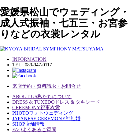
愛媛県松山でウェディング・
成人式振袖・七五三・お宮参
りなどの衣裳レンタル
INFORMATION
TEL : 089-947-0117
来店予約・資料請求・お問合せ
ABOUT US
私たちについて
DRESS & TUXEDO
ドレス & タキシード
CEREMONY
祝事衣裳
PHOTO
フォトウェディング
JAPANESE CEREMONY
神社婚
SHOP
店舗情報
FAQ
よくあるご質問