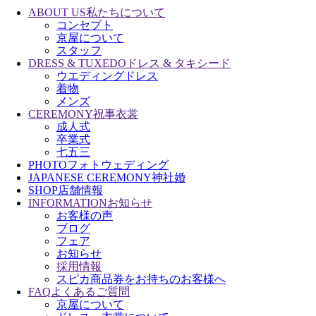
ABOUT US
私たちについて
コンセプト
京屋について
スタッフ
DRESS & TUXEDO
ドレス & タキシード
ウエディングドレス
着物
メンズ
CEREMONY
祝事衣裳
成人式
卒業式
七五三
PHOTO
フォトウェディング
JAPANESE CEREMONY
神社婚
SHOP
店舗情報
INFORMATION
お知らせ
お客様の声
ブログ
フェア
お知らせ
採用情報
スピカ商品券をお持ちのお客様へ
FAQ
よくあるご質問
京屋について