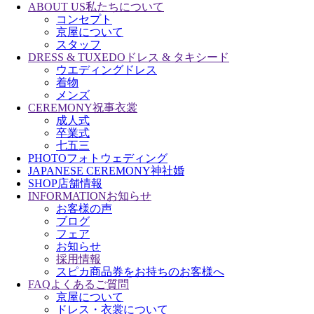
ABOUT US
私たちについて
コンセプト
京屋について
スタッフ
DRESS & TUXEDO
ドレス & タキシード
ウエディングドレス
着物
メンズ
CEREMONY
祝事衣裳
成人式
卒業式
七五三
PHOTO
フォトウェディング
JAPANESE CEREMONY
神社婚
SHOP
店舗情報
INFORMATION
お知らせ
お客様の声
ブログ
フェア
お知らせ
採用情報
スピカ商品券をお持ちのお客様へ
FAQ
よくあるご質問
京屋について
ドレス・衣裳について