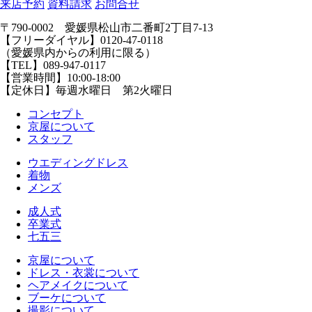
来店予約
資料請求
お問合せ
〒790-0002 愛媛県松山市二番町2丁目7-13
【フリーダイヤル】0120-47-0118
（愛媛県内からの利用に限る）
【TEL】089-947-0117
【営業時間】10:00-18:00
【定休日】毎週水曜日 第2火曜日
コンセプト
京屋について
スタッフ
ウエディングドレス
着物
メンズ
成人式
卒業式
七五三
京屋について
ドレス・衣裳について
ヘアメイクについて
ブーケについて
撮影について