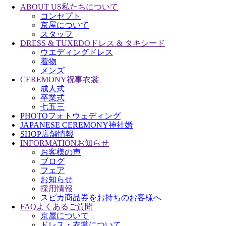
ABOUT US
私たちについて
コンセプト
京屋について
スタッフ
DRESS & TUXEDO
ドレス & タキシード
ウエディングドレス
着物
メンズ
CEREMONY
祝事衣裳
成人式
卒業式
七五三
PHOTO
フォトウェディング
JAPANESE CEREMONY
神社婚
SHOP
店舗情報
INFORMATION
お知らせ
お客様の声
ブログ
フェア
お知らせ
採用情報
スピカ商品券をお持ちのお客様へ
FAQ
よくあるご質問
京屋について
ドレス・衣裳について