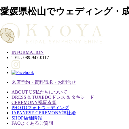
愛媛県松山でウェディング・
INFORMATION
TEL : 089-947-0117
来店予約・資料請求・お問合せ
ABOUT US
私たちについて
DRESS & TUXEDO
ドレス & タキシード
CEREMONY
祝事衣裳
PHOTO
フォトウェディング
JAPANESE CEREMONY
神社婚
SHOP
店舗情報
FAQ
よくあるご質問