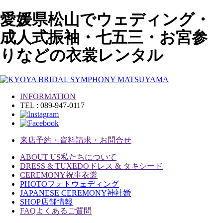
愛媛県松山でウェディング・
成人式振袖・七五三・お宮参
りなどの衣裳レンタル
INFORMATION
TEL : 089-947-0117
来店予約・資料請求・お問合せ
ABOUT US
私たちについて
DRESS & TUXEDO
ドレス & タキシード
CEREMONY
祝事衣裳
PHOTO
フォトウェディング
JAPANESE CEREMONY
神社婚
SHOP
店舗情報
FAQ
よくあるご質問