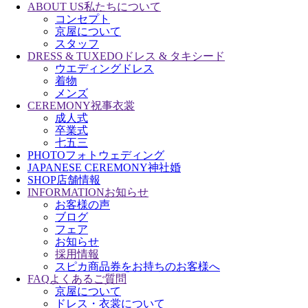
ABOUT US
私たちについて
コンセプト
京屋について
スタッフ
DRESS & TUXEDO
ドレス & タキシード
ウエディングドレス
着物
メンズ
CEREMONY
祝事衣裳
成人式
卒業式
七五三
PHOTO
フォトウェディング
JAPANESE CEREMONY
神社婚
SHOP
店舗情報
INFORMATION
お知らせ
お客様の声
ブログ
フェア
お知らせ
採用情報
スピカ商品券をお持ちのお客様へ
FAQ
よくあるご質問
京屋について
ドレス・衣裳について