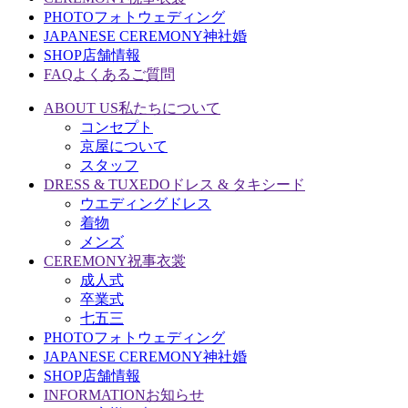
PHOTO
フォトウェディング
JAPANESE CEREMONY
神社婚
SHOP
店舗情報
FAQ
よくあるご質問
ABOUT US
私たちについて
コンセプト
京屋について
スタッフ
DRESS & TUXEDO
ドレス & タキシード
ウエディングドレス
着物
メンズ
CEREMONY
祝事衣裳
成人式
卒業式
七五三
PHOTO
フォトウェディング
JAPANESE CEREMONY
神社婚
SHOP
店舗情報
INFORMATION
お知らせ