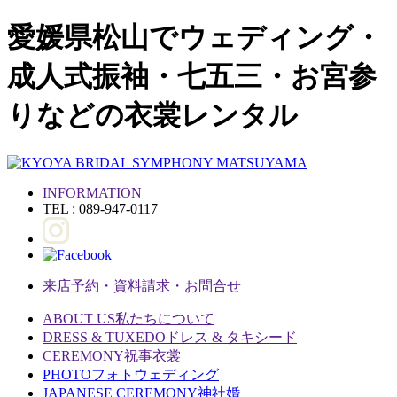
愛媛県松山でウェディング・
成人式振袖・七五三・お宮参
りなどの衣裳レンタル
INFORMATION
TEL : 089-947-0117
来店予約・資料請求・お問合せ
ABOUT US
私たちについて
DRESS & TUXEDO
ドレス & タキシード
CEREMONY
祝事衣裳
PHOTO
フォトウェディング
JAPANESE CEREMONY
神社婚