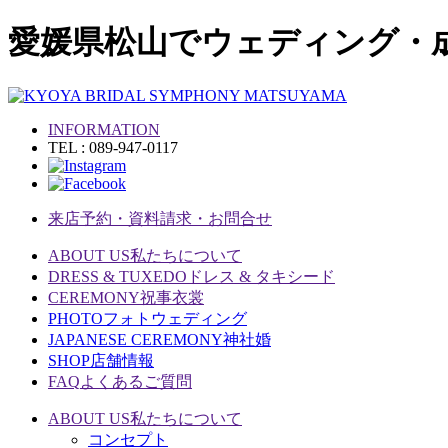
愛媛県松山でウェディング・
INFORMATION
TEL : 089-947-0117
来店予約・資料請求・お問合せ
ABOUT US
私たちについて
DRESS & TUXEDO
ドレス & タキシード
CEREMONY
祝事衣裳
PHOTO
フォトウェディング
JAPANESE CEREMONY
神社婚
SHOP
店舗情報
FAQ
よくあるご質問
ABOUT US
私たちについて
コンセプト