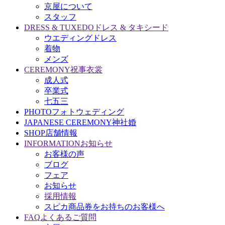
京屋について
スタッフ
DRESS & TUXEDO
ドレス & タキシード
ウエディングドレス
着物
メンズ
CEREMONY
祝事衣裳
成人式
卒業式
七五三
PHOTO
フォトウェディング
JAPANESE CEREMONY
神社婚
SHOP
店舗情報
INFORMATION
お知らせ
お客様の声
ブログ
フェア
お知らせ
採用情報
スピカ商品券をお持ちのお客様へ
FAQ
よくあるご質問