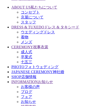
ABOUT US
私たちについて
コンセプト
京屋について
スタッフ
DRESS & TUXEDO
ドレス & タキシード
ウエディングドレス
着物
メンズ
CEREMONY
祝事衣裳
成人式
卒業式
七五三
PHOTO
フォトウェディング
JAPANESE CEREMONY
神社婚
SHOP
店舗情報
INFORMATION
お知らせ
お客様の声
ブログ
フェア
お知らせ