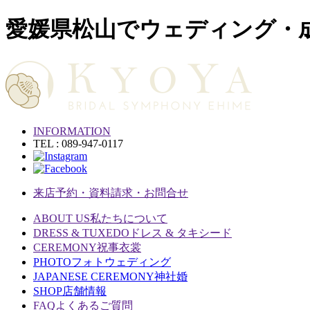
愛媛県松山でウェディング・
INFORMATION
TEL : 089-947-0117
来店予約・資料請求・お問合せ
ABOUT US
私たちについて
DRESS & TUXEDO
ドレス & タキシード
CEREMONY
祝事衣裳
PHOTO
フォトウェディング
JAPANESE CEREMONY
神社婚
SHOP
店舗情報
FAQ
よくあるご質問