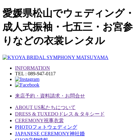
愛媛県松山でウェディング・
成人式振袖・七五三・お宮参
りなどの衣裳レンタル
INFORMATION
TEL : 089-947-0117
来店予約・資料請求・お問合せ
ABOUT US
私たちについて
DRESS & TUXEDO
ドレス & タキシード
CEREMONY
祝事衣裳
PHOTO
フォトウェディング
JAPANESE CEREMONY
神社婚