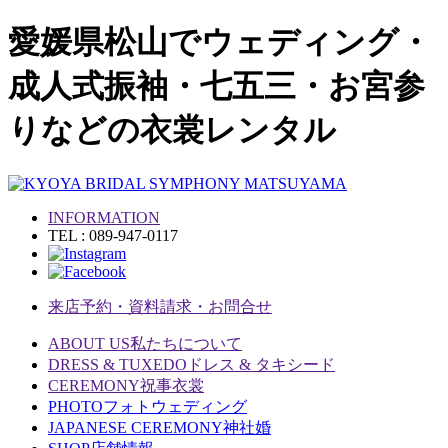
愛媛県松山でウェディング・
成人式振袖・七五三・お宮参
りなどの衣裳レンタル
INFORMATION
TEL : 089-947-0117
来店予約・資料請求・お問合せ
ABOUT US
私たちについて
DRESS & TUXEDO
ドレス & タキシード
CEREMONY
祝事衣裳
PHOTO
フォトウェディング
JAPANESE CEREMONY
神社婚