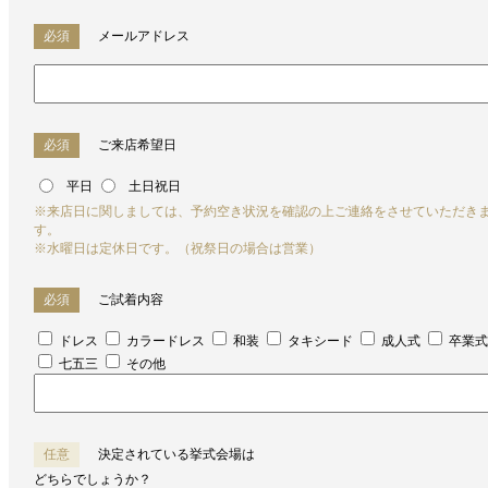
必須
メールアドレス
必須
ご来店希望日
平日
土日祝日
※来店日に関しましては、予約空き状況を確認の上ご連絡をさせていただき
す。
※水曜日は定休日です。（祝祭日の場合は営業）
必須
ご試着内容
ドレス
カラードレス
和装
タキシード
成人式
卒業式
七五三
その他
任意
決定されている挙式会場は
どちらでしょうか？