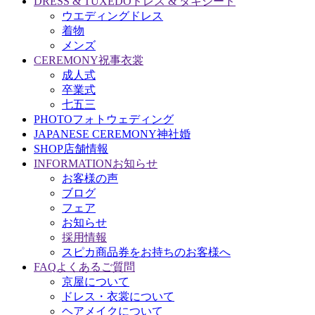
DRESS & TUXEDO
ドレス & タキシード
ウエディングドレス
着物
メンズ
CEREMONY
祝事衣裳
成人式
卒業式
七五三
PHOTO
フォトウェディング
JAPANESE CEREMONY
神社婚
SHOP
店舗情報
INFORMATION
お知らせ
お客様の声
ブログ
フェア
お知らせ
採用情報
スピカ商品券をお持ちのお客様へ
FAQ
よくあるご質問
京屋について
ドレス・衣裳について
ヘアメイクについて