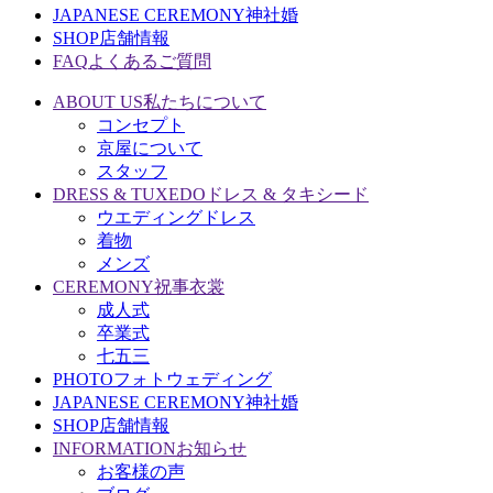
JAPANESE CEREMONY
神社婚
SHOP
店舗情報
FAQ
よくあるご質問
ABOUT US
私たちについて
コンセプト
京屋について
スタッフ
DRESS & TUXEDO
ドレス & タキシード
ウエディングドレス
着物
メンズ
CEREMONY
祝事衣裳
成人式
卒業式
七五三
PHOTO
フォトウェディング
JAPANESE CEREMONY
神社婚
SHOP
店舗情報
INFORMATION
お知らせ
お客様の声