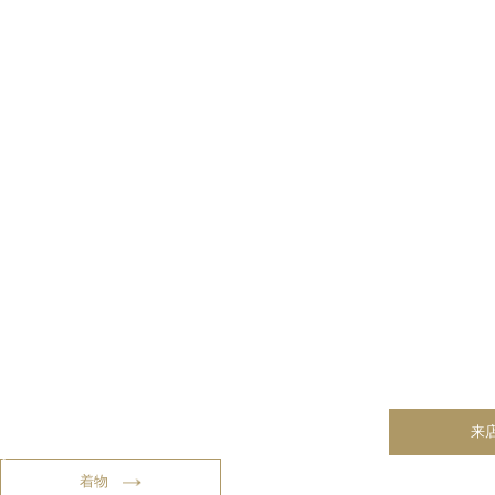
DRESS
KIMONO
TUXEDO
ウ
着
メ
エ
物
ン
来
デ
ズ
ィ
タ
ン
キ
着物
グ
シ