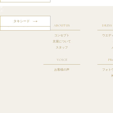
ド
ー
レ
ド
ス
タキシード
ウェディングドレス
ABOUT US
DRESS
コンセプト
ウエデ
京屋について
スタッフ
VOICE
PR
お客様の声
フォト