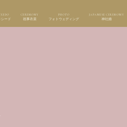
UXEDO
CEREMONY
PHOTO
JAPANESE CEREMONY
キシード
祝事衣裳
フォトウェディング
神社婚
て