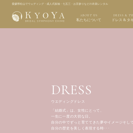
愛媛県松山でウェディング・成人式振袖・七五三・お宮参りなどの衣裳レンタル
ABOUT US
DRESS & T
私たちについて
ドレス & タ
DRESS
ウエディングドレス
「結婚式」は、女性にとって、
一生に一度の大切な日。
自分の中でずっと育ててきた夢やイメージそし
自分の歴史を美しく表現する時･･･