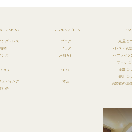
 & TUXEDO
INFORMATION
FA
ィングドレス
ブログ
京屋に
着物
フェア
ドレス・衣
メンズ
お知らせ
ヘアメイク
ブーケに
ODUCE
SHOP
撮影に
費用に
ウェディング
本店
結婚式の準
神社婚