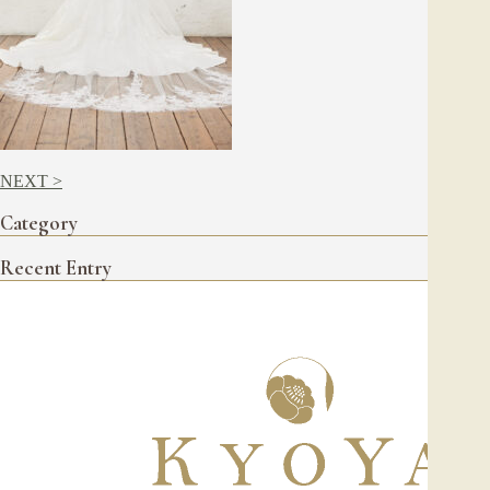
NEXT >
Category
Recent Entry