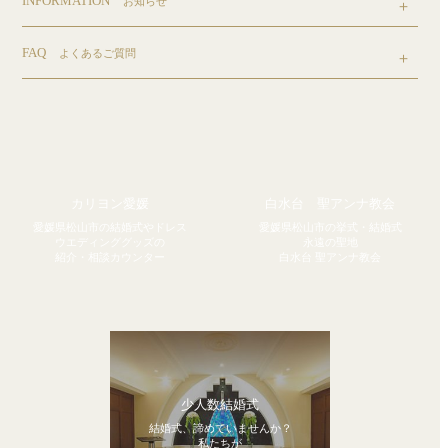
INFORMATION
お知らせ
FAQ
よくあるご質問
カリヨン愛媛
白水台 聖アンナ教会
愛媛県松山市の結婚式やドレス
愛媛県松山市の挙式・結婚式
ウエディンググッズの
永遠の聖地
紹介・相談カウンター
白水台 聖アンナ教会
少人数結婚式
結婚式、諦めていませんか？
私たちが