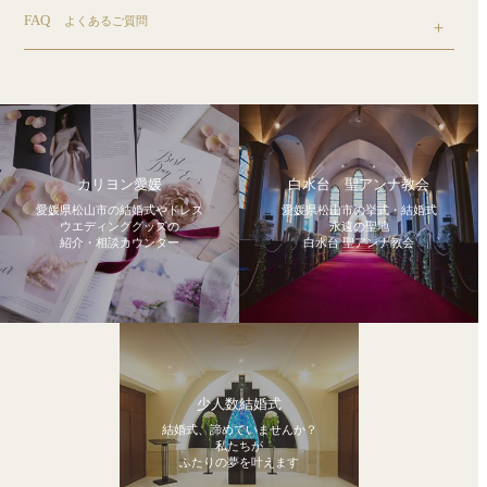
FAQ
よくあるご質問
カリヨン愛媛
白水台 聖アンナ教会
愛媛県松山市の結婚式やドレス
愛媛県松山市の挙式・結婚式
ウエディンググッズの
永遠の聖地
紹介・相談カウンター
白水台 聖アンナ教会
少人数結婚式
結婚式、諦めていませんか？
私たちが
ふたりの夢を叶えます