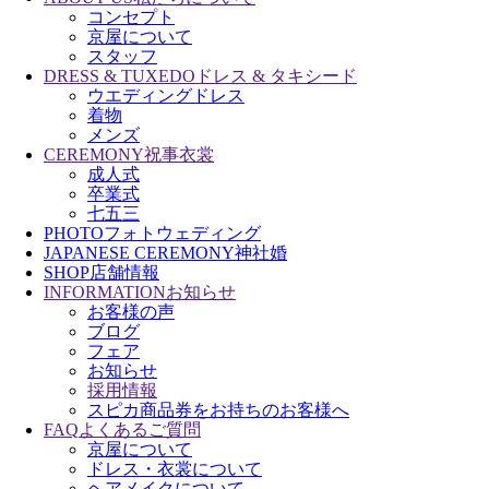
コンセプト
京屋について
スタッフ
DRESS & TUXEDO
ドレス & タキシード
ウエディングドレス
着物
メンズ
CEREMONY
祝事衣裳
成人式
卒業式
七五三
PHOTO
フォトウェディング
JAPANESE CEREMONY
神社婚
SHOP
店舗情報
INFORMATION
お知らせ
お客様の声
ブログ
フェア
お知らせ
採用情報
スピカ商品券をお持ちのお客様へ
FAQ
よくあるご質問
京屋について
ドレス・衣裳について
ヘアメイクについて