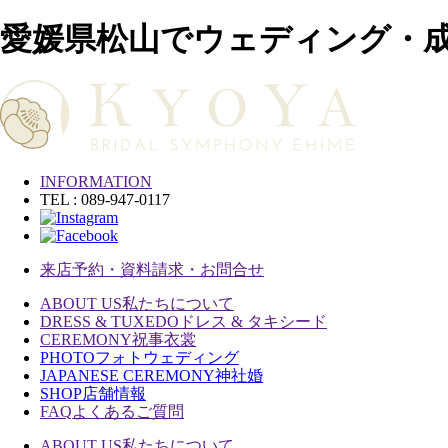
愛媛県松山でウェディング・
INFORMATION
TEL : 089-947-0117
来店予約・資料請求・お問合せ
ABOUT US
私たちについて
DRESS & TUXEDO
ドレス & タキシード
CEREMONY
祝事衣裳
PHOTO
フォトウェディング
JAPANESE CEREMONY
神社婚
SHOP
店舗情報
FAQ
よくあるご質問
ABOUT US
私たちについて