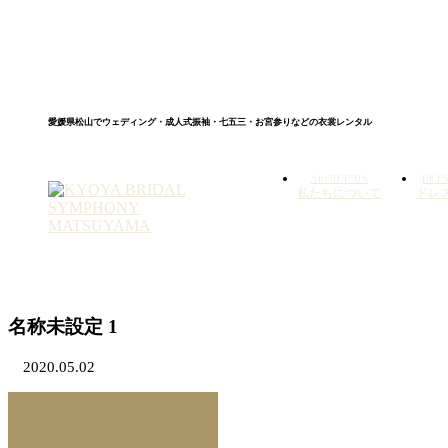
愛媛県松山でウェディング・成人式振袖・七五三・お宮参りなどの衣裳レンタル
ABOUT US
DRE
私たちについて
ドレス
名称未設定 1
2020.05.02