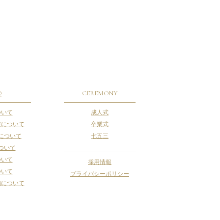
Q
CEREMONY
ついて
成人式
裳について
卒業式
について
七五三
ついて
ついて
採用情報
ついて
プライバシーポリシー
備について