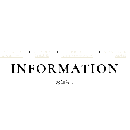
SS & TUXEDO
CEREMONY
PHOTO
JAPANESE CER
 & タキシード
祝事衣裳
フォトウェディング
神社婚
INFORMATION
お知らせ