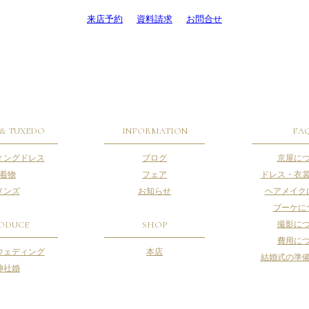
来店予約
資料請求
お問合せ
 & TUXEDO
INFORMATION
FA
ィングドレス
ブログ
京屋に
着物
フェア
ドレス・衣
メンズ
お知らせ
ヘアメイク
ブーケに
ODUCE
SHOP
撮影に
費用に
ウェディング
本店
結婚式の準
神社婚