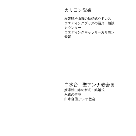
カリヨン愛媛
愛媛県松山市の結婚式やドレス
ウエディンググッズの紹介・相談
カウンター
ウエディングギャラリーカリヨン
愛媛
白水台 聖アンナ教会
愛
媛県松山市の挙式・結婚式
永遠の聖地
白水台 聖アンナ教会