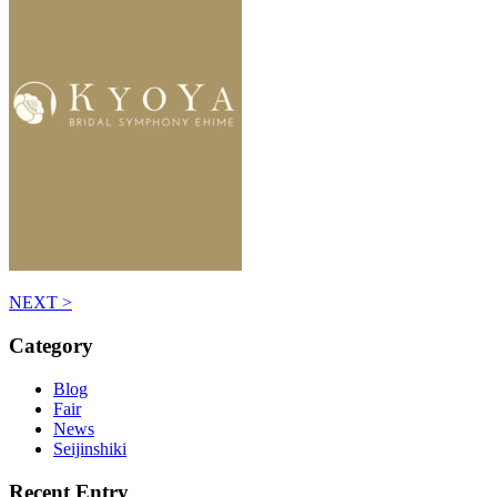
NEXT >
Category
Blog
Fair
News
Seijinshiki
Recent Entry