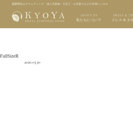
愛媛県松山でウェディング・成人式振袖・七五三・お宮参りなどの衣裳レンタル
ABOUT US
DRESS & T
私たちについて
ドレス & タ
FullSizeR
2020.03.30