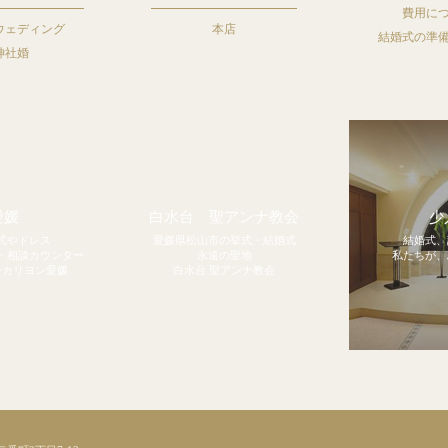
費用に
ウェディング
本店
結婚式の準
神社婚
愛媛
白水台 聖アンナ教会
少
式やドレス
愛媛県松山市の挙式・結婚式
結婚式、
・相談カウンター
永遠の聖地
私たちが、
ーカリヨン愛媛
白水台 聖アンナ教会