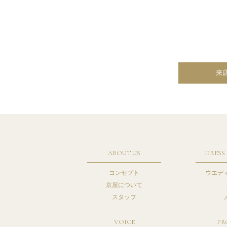
来
ABOUT US
DRESS
コンセプト
ウエデ
京屋について
スタッフ
VOICE
PR