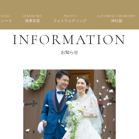
UXEDO
CEREMONY
PHOTO
JAPANESE CEREMONY
キシード
祝事衣裳
フォトウェディング
神社婚
INFORMATION
お知らせ