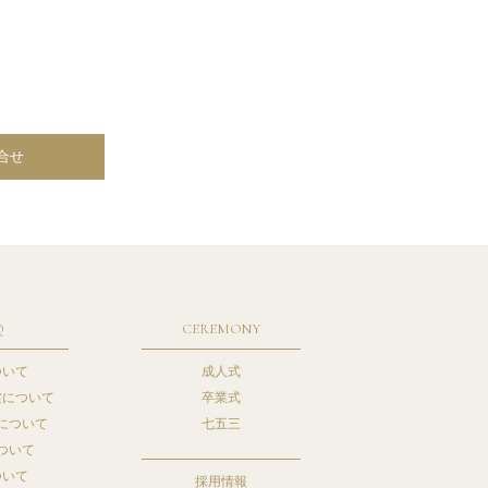
合せ
Q
CEREMONY
ついて
成人式
裳について
卒業式
について
七五三
ついて
ついて
採用情報