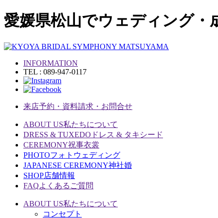
愛媛県松山でウェディング・
INFORMATION
TEL : 089-947-0117
来店予約・資料請求・お問合せ
ABOUT US
私たちについて
DRESS & TUXEDO
ドレス & タキシード
CEREMONY
祝事衣裳
PHOTO
フォトウェディング
JAPANESE CEREMONY
神社婚
SHOP
店舗情報
FAQ
よくあるご質問
ABOUT US
私たちについて
コンセプト