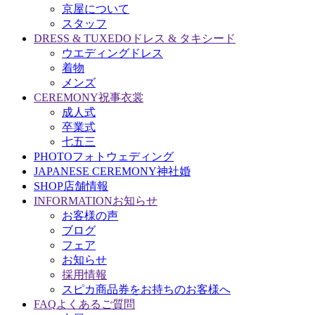
京屋について
スタッフ
DRESS & TUXEDO
ドレス & タキシード
ウエディングドレス
着物
メンズ
CEREMONY
祝事衣裳
成人式
卒業式
七五三
PHOTO
フォトウェディング
JAPANESE CEREMONY
神社婚
SHOP
店舗情報
INFORMATION
お知らせ
お客様の声
ブログ
フェア
お知らせ
採用情報
スピカ商品券をお持ちのお客様へ
FAQ
よくあるご質問