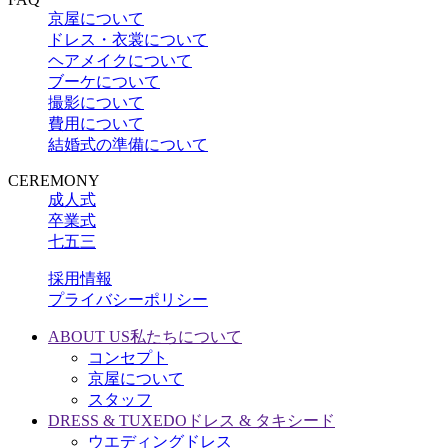
京屋について
ドレス・衣裳について
ヘアメイクについて
ブーケについて
撮影について
費用について
結婚式の準備について
CEREMONY
成人式
卒業式
七五三
採用情報
プライバシーポリシー
ABOUT US
私たちについて
コンセプト
京屋について
スタッフ
DRESS & TUXEDO
ドレス & タキシード
ウエディングドレス