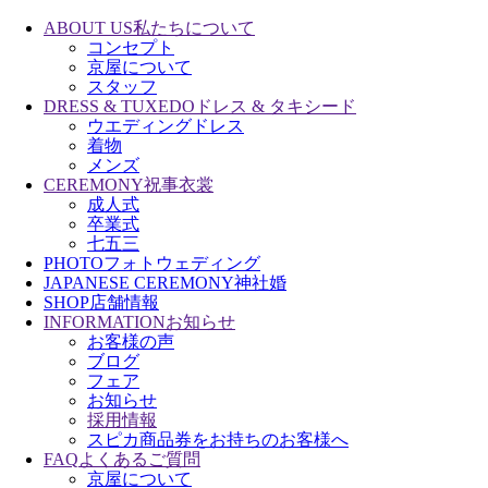
ABOUT US
私たちについて
コンセプト
京屋について
スタッフ
DRESS & TUXEDO
ドレス & タキシード
ウエディングドレス
着物
メンズ
CEREMONY
祝事衣裳
成人式
卒業式
七五三
PHOTO
フォトウェディング
JAPANESE CEREMONY
神社婚
SHOP
店舗情報
INFORMATION
お知らせ
お客様の声
ブログ
フェア
お知らせ
採用情報
スピカ商品券をお持ちのお客様へ
FAQ
よくあるご質問
京屋について