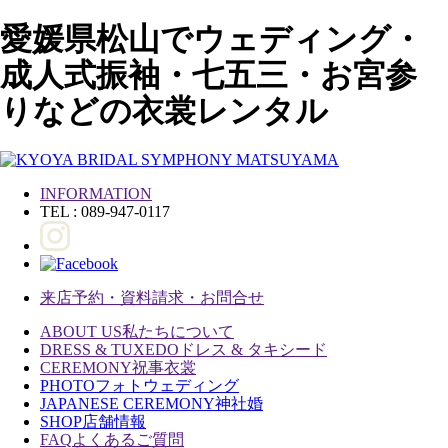
愛媛県松山でウェディング・
成人式振袖・七五三・お宮参
りなどの衣裳レンタル
INFORMATION
TEL : 089-947-0117
来店予約・資料請求・お問合せ
ABOUT US
私たちについて
DRESS & TUXEDO
ドレス & タキシード
CEREMONY
祝事衣裳
PHOTO
フォトウェディング
JAPANESE CEREMONY
神社婚
SHOP
店舗情報
FAQ
よくあるご質問