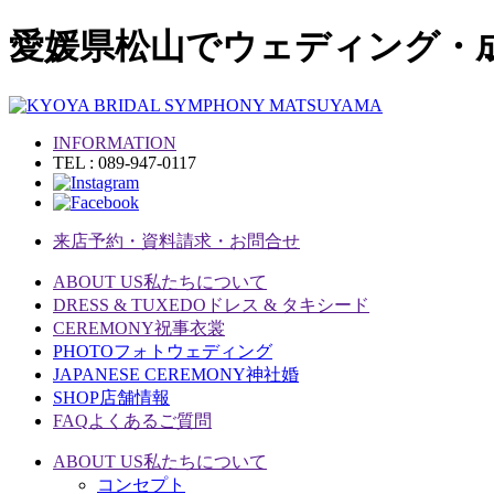
愛媛県松山でウェディング・
INFORMATION
TEL : 089-947-0117
来店予約・資料請求・お問合せ
ABOUT US
私たちについて
DRESS & TUXEDO
ドレス & タキシード
CEREMONY
祝事衣裳
PHOTO
フォトウェディング
JAPANESE CEREMONY
神社婚
SHOP
店舗情報
FAQ
よくあるご質問
ABOUT US
私たちについて
コンセプト