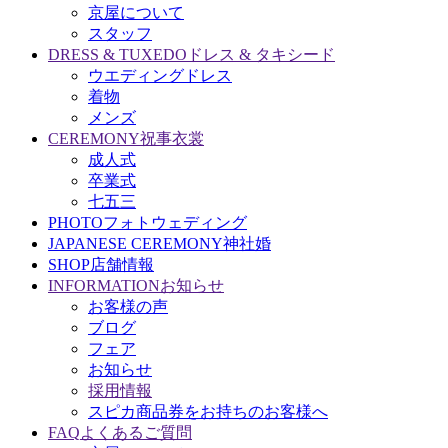
京屋について
スタッフ
DRESS & TUXEDO
ドレス & タキシード
ウエディングドレス
着物
メンズ
CEREMONY
祝事衣裳
成人式
卒業式
七五三
PHOTO
フォトウェディング
JAPANESE CEREMONY
神社婚
SHOP
店舗情報
INFORMATION
お知らせ
お客様の声
ブログ
フェア
お知らせ
採用情報
スピカ商品券をお持ちのお客様へ
FAQ
よくあるご質問