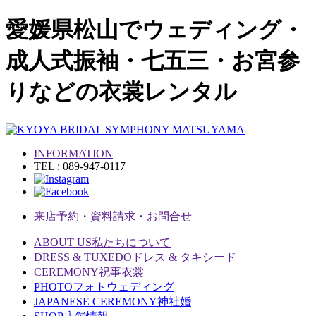
愛媛県松山でウェディング・
成人式振袖・七五三・お宮参
りなどの衣裳レンタル
INFORMATION
TEL : 089-947-0117
来店予約・資料請求・お問合せ
ABOUT US
私たちについて
DRESS & TUXEDO
ドレス & タキシード
CEREMONY
祝事衣裳
PHOTO
フォトウェディング
JAPANESE CEREMONY
神社婚