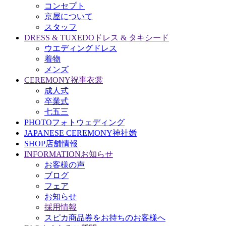
コンセプト
京屋について
スタッフ
DRESS & TUXEDO
ドレス & タキシード
ウエディングドレス
着物
メンズ
CEREMONY
祝事衣裳
成人式
卒業式
七五三
PHOTO
フォトウェディング
JAPANESE CEREMONY
神社婚
SHOP
店舗情報
INFORMATION
お知らせ
お客様の声
ブログ
フェア
お知らせ
採用情報
スピカ商品券をお持ちのお客様へ